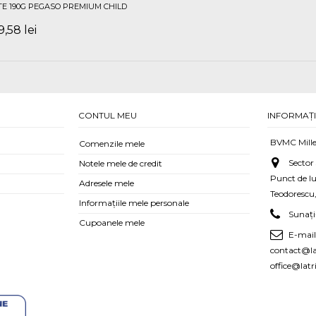
E 190G PEGASO PREMIUM CHILD
9,58 lei
CONTUL MEU
INFORMAȚI
BVMC Mille
Comenzile mele
Sector
Notele mele de credit
Punct de l
Adresele mele
Teodorescu,
Informaţiile mele personale
Sunaț
Cupoanele mele
E-mail
contact@lat
office@latr