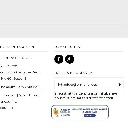
I DESPRE MAGAZIN
URMARESTE-NE
nium Bright S.R.L.
 3 Bucuresti
ucru: Str. Gheorghe Dem
BULETIN INFORMATIV
 Nr. 40, Sector 3
i-ne acum:
0758 318 832
Inregistrati-va pentru a primi ultimele
:
latricouri@gmail.com,
noutati si actualizari direct pe email
ricouri.ro,
icouri.ro