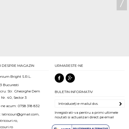
I DESPRE MAGAZIN
URMARESTE-NE
nium Bright S.R.L.
 3 Bucuresti
ucru: Str. Gheorghe Dem
BULETIN INFORMATIV
 Nr. 40, Sector 3
i-ne acum:
0758 318 832
Inregistrati-va pentru a primi ultimele
:
latricouri@gmail.com,
noutati si actualizari direct pe email
ricouri.ro,
icouri.ro