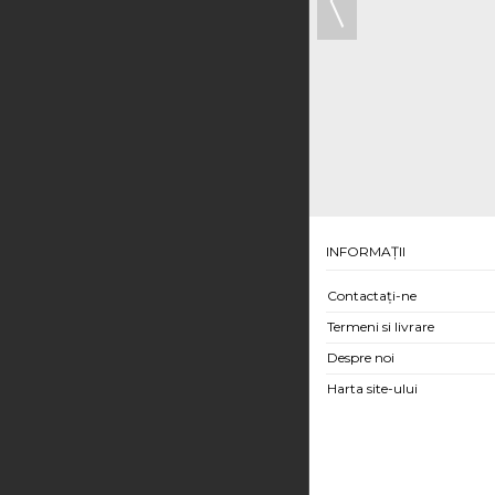
TRICOU MARINARESC
39,50 lei
INFORMAŢII
Contactați-ne
Termeni si livrare
Despre noi
Harta site-ului