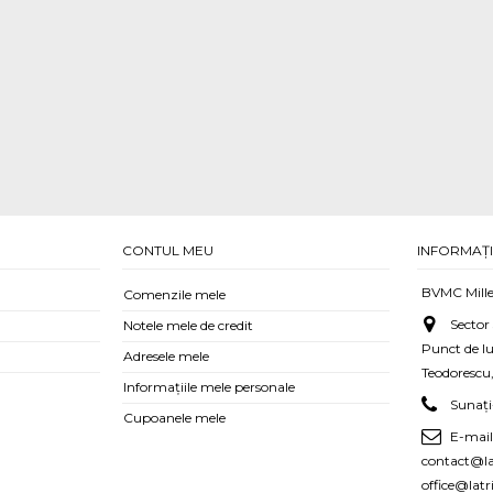
CONTUL MEU
INFORMAȚI
BVMC Mille
Comenzile mele
Sector
Notele mele de credit
Punct de l
Adresele mele
Teodorescu,
Informaţiile mele personale
Sunaț
Cupoanele mele
E-mail
contact@lat
office@latr