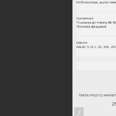
100% bumbac, punct neted
Comentarii
*Culoarea gri melanj 58: 
*Etichetă detașabilă.
Mărimi
Adulți: S, M, L, XL, XXL, X
TRICOU POLO CU MANSET
29