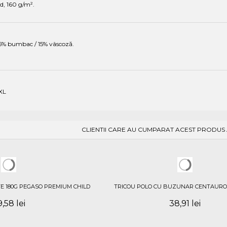
, 160 g/m².
85% bumbac / 15% vâscoză.
XXL
CLIENTII CARE AU CUMPARAT ACEST PRODUS
E 180G PEGASO PREMIUM CHILD
TRICOU POLO CU BUZUNAR CENTAURO
,58 lei
38,91 lei