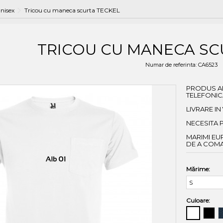
nisex
Tricou cu maneca scurta TECKEL
TRICOU CU MANECA SC
Numar de referinta:
CA6523
PRODUS AF
TELEFONIC
LIVRARE IN
NECESITA 
MARIMI EU
DE A COM
Mărime:
Culoare: