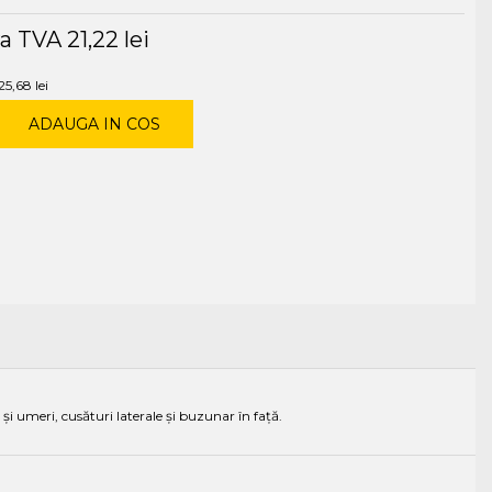
ra TVA
21,22 lei
25,68 lei
ADAUGA IN COS
și umeri, cusături laterale și buzunar în față.