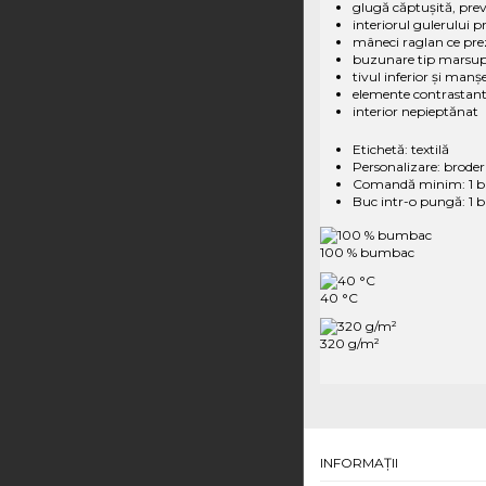
glugă căptușită, pre
interiorul gulerului p
mâneci raglan ce prez
buzunare tip marsu
tivul inferior și manș
elemente contrastan
interior nepieptănat
Etichetă:
textilă
Personalizare:
broderi
Comandă minim:
1 
Buc intr-o pungă:
1 
100 % bumbac
40 °C
320 g/m²
INFORMAŢII