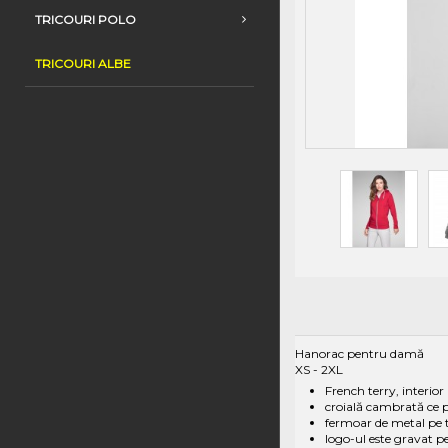
TRICOURI POLO
TRICOURI ALBE
Hanorac pentru damă
XS - 2XL
French terry, interio
croială cambrată ce p
fermoar de metal pe
logo-ul este gravat p