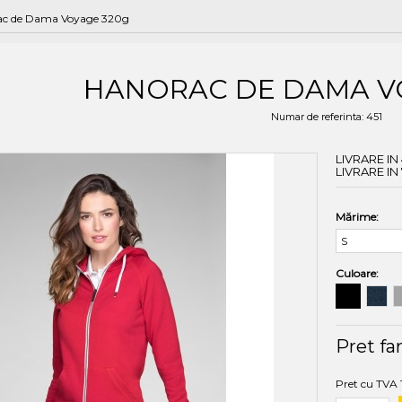
ac de Dama Voyage 320g
HANORAC DE DAMA V
Numar de referinta:
451
LIVRARE IN
LIVRARE I
Mărime:
Culoare:
Pret fa
Pret cu TVA