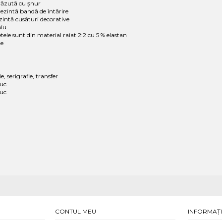
văzută cu șnur
rezintă bandă de întărire
intă cusături decorative
piu
etele sunt din material raiat 2:2 cu 5 % elastan
te
e, serigrafie, transfer
buc
buc
CONTUL MEU
INFORMAȚI