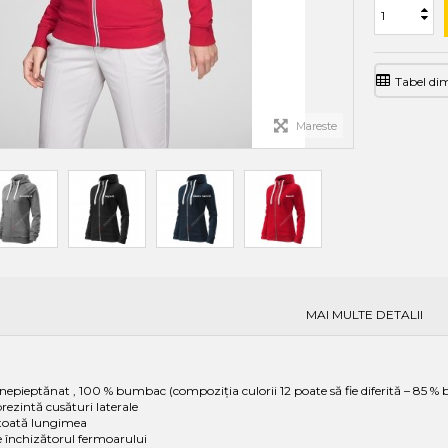
Tabel di
Mareste
MAI MULTE DETALII
r nepieptănat , 100 % bumbac (compoziţia culorii 12 poate să fie diferită – 85 
rezintă cusături laterale
 toată lungimea
e închizătorul fermoarului