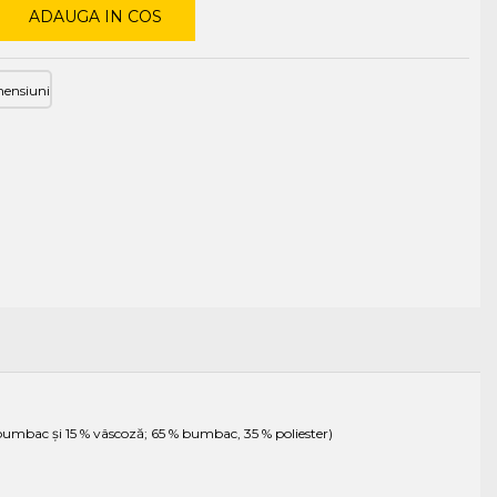
ADAUGA IN COS
mensiuni
% bumbac şi 15 % vâscoză; 65 % bumbac, 35 % poliester)