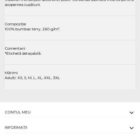
acoperirea cusăturii.
Compoziție
100% bumbac terry, 260 g/m².
Comentarii
*Etichetă detașabilă.
Mărimi
Adulți: XS, S, M, L, XL, XXL, 3XL
CONTUL MEU
INFORMAŢII