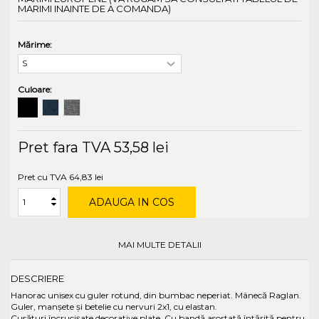
MARIMI INAINTE DE A COMANDA)
Mărime:
Culoare:
Pret fara TVA
53,58 lei
Pret cu TVA
64,83 lei
ADAUGA IN COS
MAI MULTE DETALII
DESCRIERE
Hanorac unisex cu guler rotund, din bumbac neperiat. Mânecă Raglan.
Guler, manșete și betelie cu nervuri 2x1, cu elastan.
Cusături încrucișate decorative plate. Cu bandă asortată întărită pentru